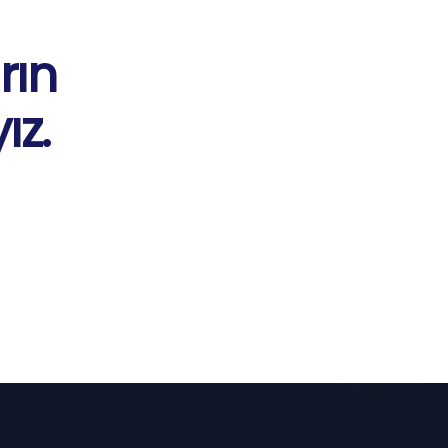
rın
ız.